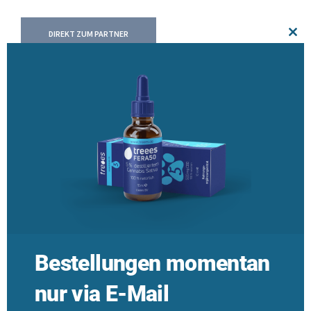
DIREKT ZUM PARTNER
Clos
this
mod
Kleintierpraxis West
Bestellungen momentan
Mag. Christian Staffler
Eutighofer Str. 26
nur via E-Mail
73525 Schwäbisch Gmünd