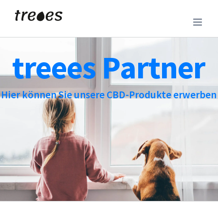
Skip
to
content
treees Partner
Hier können Sie unsere CBD-Produkte erwerben