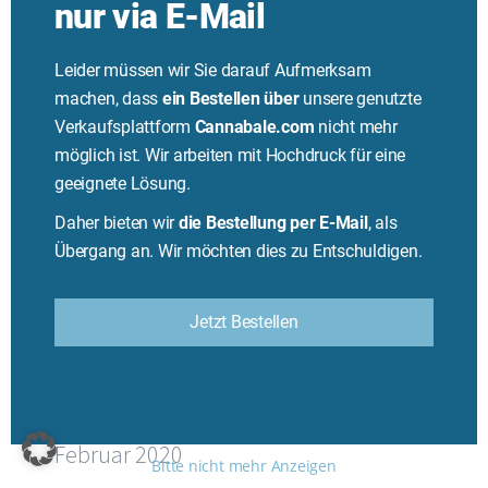
nur via E-Mail
Two – Effects of cannabidiol (CBD) in
Leider müssen wir Sie darauf Aufmerksam
neuropsychiatric disorders: A review of
machen, dass
ein Bestellen über
unsere genutzte
pre-clinical and clinical findings.
Verkaufsplattform
Cannabale.com
nicht mehr
Download vom 12. Februar 2020
möglich ist. Wir arbeiten mit Hochdruck für eine
geeignete Lösung.
[14]
Kogan N., et. al. (2015).
Daher bieten wir
die Bestellung per E-Mail
, als
Übergang an. Wir möchten dies zu Entschuldigen.
Cannabidiol, a Major Non-
Psychotropic Cannabis Constituent
Jetzt Bestellen
Enhances Fracture Healing and
Stimulates Lysyl Hyrdoxylase Activity
in Osteoblasts. Download vom 12.
Februar 2020
Bitte nicht mehr Anzeigen