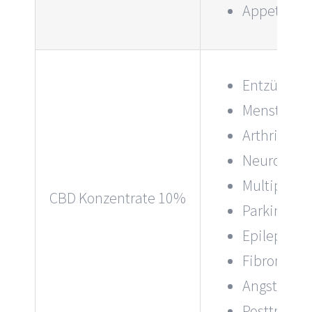
Appetitre
Entzündun
Menstruat
Arthritis
Neuropath
Multiple Sk
CBD Konzentrate 10%
Parkinson
Epilepsie
Fibromyalg
Angststör
Posttrauma