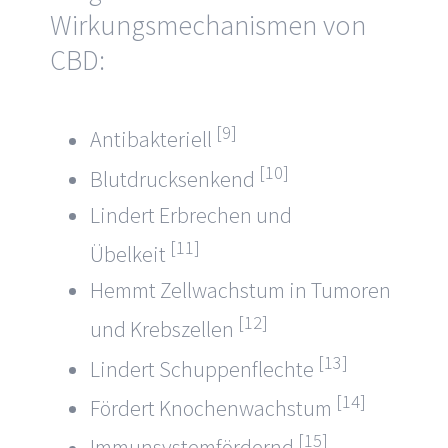
Wirkungsmechanismen von
CBD:
[9]
Antibakteriell
[10]
Blutdrucksenkend
Lindert Erbrechen und
[11]
Übelkeit
Hemmt Zellwachstum in Tumoren
[12]
und Krebszellen
[13]
Lindert Schuppenflechte
[14]
Fördert Knochenwachstum
[15]
Immunsystemfördernd